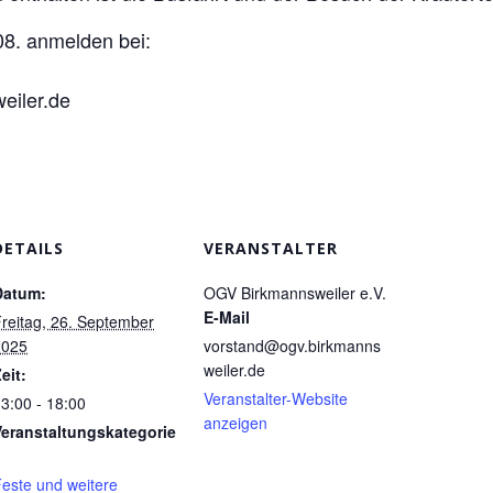
.08. anmelden bei:
eiler.de
DETAILS
VERANSTALTER
Datum:
OGV Birkmannsweiler e.V.
E-Mail
reitag, 26. September
2025
vorstand@ogv.birkmanns
weiler.de
eit:
Veranstalter-Website
3:00 - 18:00
anzeigen
Veranstaltungskategorie
este und weitere