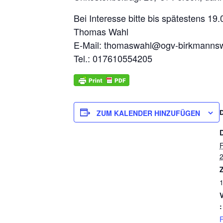
Bei Interesse bitte bis spätestens 19
Thomas Wahl
E-Mail: thomaswahl@ogv-birkmannsw
Tel.: 017610554205
ZUM KALENDER HINZUFÜGEN
F
Z
1
:
F