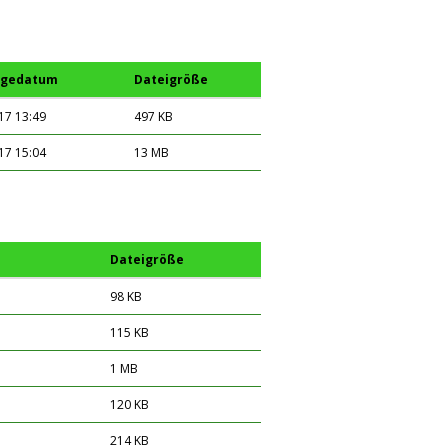
ügedatum
Dateigröße
17 13:49
497 KB
17 15:04
13 MB
Dateigröße
98 KB
115 KB
1 MB
120 KB
214 KB