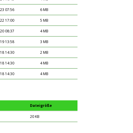
23 07:56
6 MB
22 17:00
5 MB
20 08:37
4 MB
19 13:58
3 MB
18 14:30
2 MB
18 14:30
4 MB
18 14:30
4 MB
Dateigröße
20 KB