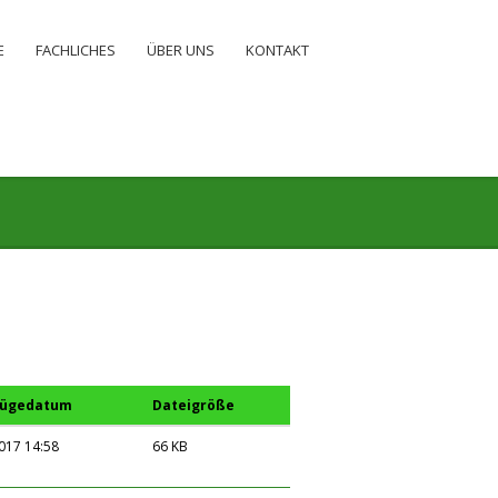
E
FACHLICHES
ÜBER UNS
KONTAKT
fügedatum
Dateigröße
017 14:58
66 KB