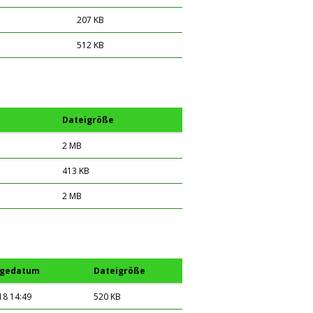
207 KB
512 KB
Dateigröße
2 MB
413 KB
2 MB
ügedatum
Dateigröße
18 14:49
520 KB