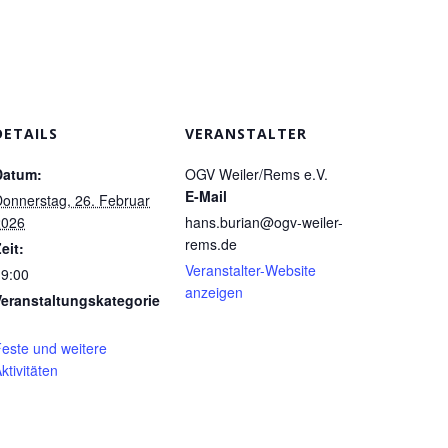
DETAILS
VERANSTALTER
Datum:
OGV Weiler/Rems e.V.
E-Mail
onnerstag, 26. Februar
2026
hans.burian@ogv-weiler-
rems.de
eit:
Veranstalter-Website
19:00
anzeigen
Veranstaltungskategorie
este und weitere
ktivitäten