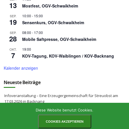
19
Sensenkurs, OGV-Schwaikheim
08:00
-
17:00
SEP.
28
Mobile Saftpresse, OGV-Schwaikheim
19:00
OKT.
7
KOV-Tagung, KOV-Waiblingen / KOV-Backnang
Kalender anzeigen
Neueste Beiträge
Infoveranstaltung – Eine Erzeugergemeinschaft für Streuobst am
17.03.2026 in Backnang
Infoveranstaltung am 24.04.2026 – Gemeinsam einen neuen Obst-
und Gartenbauverein für Aspach und Umgebung gestalten
Zwei- und Eintägige Schnittkurse 2026
Diese Website benutzt Cookies.
Lehrfahrt am 05.07.2025
COOKIES AKZEPTIEREN